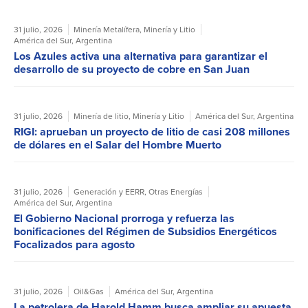
31 julio, 2026
Minería Metalífera
,
Minería y Litio
América del Sur
,
Argentina
Los Azules activa una alternativa para garantizar el
desarrollo de su proyecto de cobre en San Juan
31 julio, 2026
Minería de litio
,
Minería y Litio
América del Sur
,
Argentina
RIGI: aprueban un proyecto de litio de casi 208 millones
de dólares en el Salar del Hombre Muerto
31 julio, 2026
Generación y EERR
,
Otras Energías
América del Sur
,
Argentina
El Gobierno Nacional prorroga y refuerza las
bonificaciones del Régimen de Subsidios Energéticos
Focalizados para agosto
31 julio, 2026
Oil&Gas
América del Sur
,
Argentina
La petrolera de Harold Hamm busca ampliar su apuesta