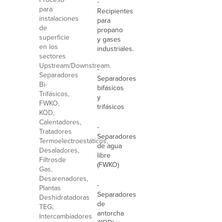
-
para
Recipientes
instalaciones
para
de
propano
superficie
y gases
en los
industriales.
sectores
Upstream/Downstream.
-
Separadores
Separadores
Bi-
bifásicos
Trifásicos,
y
FWKO,
trifásicos
KOD,
Calentadores,
-
Tratadores
Separadores
Termoelectroestáticos,
de agua
Desaladores,
libre
Filtrosde
(FWKO)
Gas,
Desarenadores,
-
Plantas
Separadores
Deshidratadoras
de
TEG,
antorcha
Intercambiadores