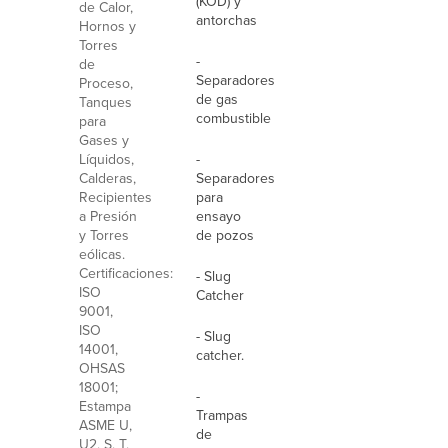
(KOD) y
de Calor,
antorchas
Hornos y
Torres
-
de
Separadores
Proceso,
de gas
Tanques
combustible
para
Gases y
Líquidos,
-
Calderas,
Separadores
Recipientes
para
a Presión
ensayo
y Torres
de pozos
eólicas.
Certificaciones:
- Slug
ISO
Catcher
9001,
ISO
- Slug
14001,
catcher.
OHSAS
18001;
-
Estampa
Trampas
ASME U,
de
U2, S, T,