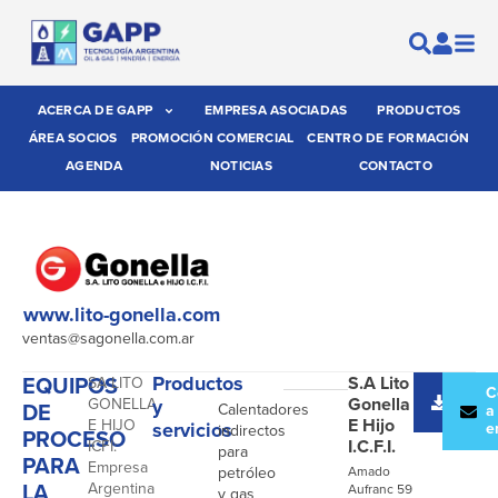
ACERCA DE GAPP
EMPRESA ASOCIADAS
PRODUCTOS
ÁREA SOCIOS
PROMOCIÓN COMERCIAL
CENTRO DE FORMACIÓN
AGENDA
NOTICIAS
CONTACTO
www.lito-gonella.com
ventas@sagonella.com.ar
EQUIPOS
Productos
S.A Lito
SA LITO
-
Desc
C
Gonella
GONELLA
y
DE
Calentadores
catál
a
E Hijo
E HIJO
servicios
e
indirectos
PROCESO
I.C.F.I.
ICFI:
para
PARA
Empresa
petróleo
Amado
LA
Argentina
Aufranc 59
y gas