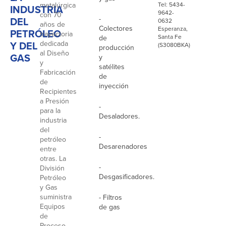
metalúrgica
Tel: 5434-
INDUSTRIA
9642-
con 70
-
DEL
0632
años de
Colectores
Esperanza,
PETRÓLEO
trayectoria
Santa Fe
de
Y DEL
dedicada
(S3080BKA)
producción
al Diseño
GAS
y
y
satélites
Fabricación
de
de
inyección
Recipientes
a Presión
-
para la
Desaladores.
industria
del
-
petróleo
Desarenadores
entre
otras. La
-
División
Desgasificadores.
Petróleo
y Gas
suministra
- Filtros
Equipos
de gas
de
Proceso