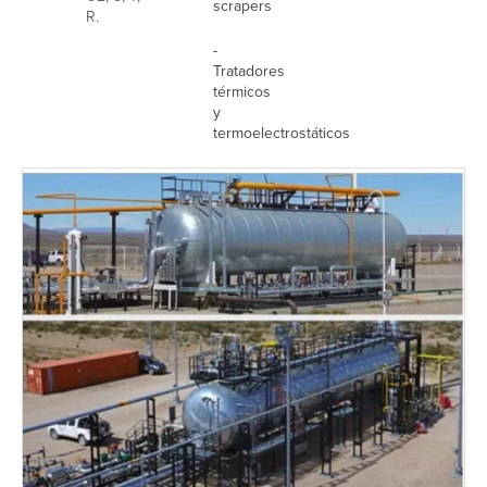
scrapers
R.
-
Tratadores
térmicos
y
termoelectrostáticos