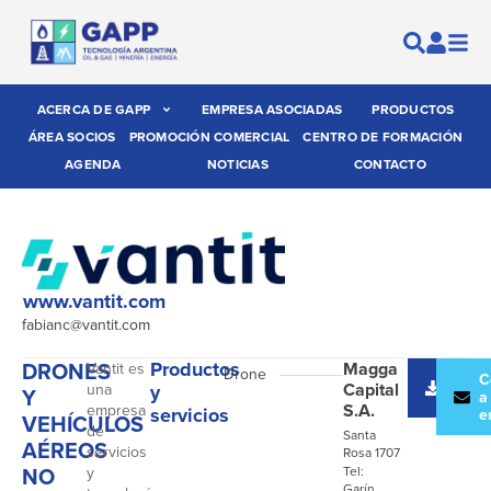
ACERCA DE GAPP
EMPRESA ASOCIADAS
PRODUCTOS
ÁREA SOCIOS
PROMOCIÓN COMERCIAL
CENTRO DE FORMACIÓN
AGENDA
NOTICIAS
CONTACTO
www.vantit.com
fabianc@vantit.com
DRONES
Productos
Magga
Vantit es
- Drone
Desc
C
Capital
una
y
Y
catál
a
S.A.
empresa
servicios
e
VEHÍCULOS
de
Santa
AÉREOS
servicios
Rosa 1707
NO
y
Tel:
Garín,