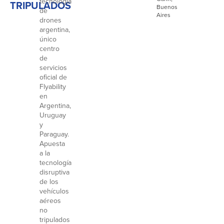
tecnología
TRIPULADOS
Buenos
de
Aires
drones
argentina,
único
centro
de
servicios
oficial de
Flyability
en
Argentina,
Uruguay
y
Paraguay.
Apuesta
a la
tecnología
disruptiva
de los
vehículos
aéreos
no
tripulados