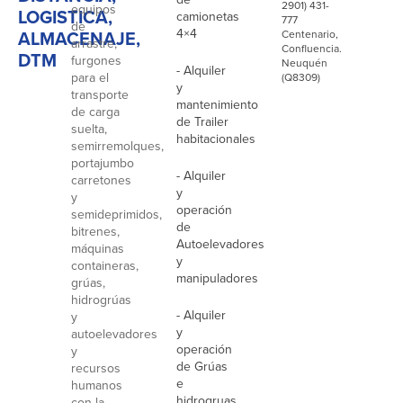
2901) 431-
equipos
LOGISTICA,
camionetas
777
de
4×4
ALMACENAJE,
Centenario,
arrastre,
Confluencia.
DTM
furgones
Neuquén
- Alquiler
para el
(Q8309)
y
transporte
mantenimiento
de carga
de Trailer
suelta,
habitacionales
semirremolques,
portajumbo
- Alquiler
carretones
y
y
operación
semideprimidos,
de
bitrenes,
Autoelevadores
máquinas
y
containeras,
manipuladores
grúas,
hidrogrúas
- Alquiler
y
y
autoelevadores
operación
y
de Grúas
recursos
e
humanos
hidrogruas
con la