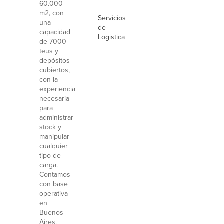
60.000
-
m2, con
Servicios
una
de
capacidad
Logistica
de 7000
teus y
depósitos
cubiertos,
con la
experiencia
necesaria
para
administrar
stock y
manipular
cualquier
tipo de
carga.
Contamos
con base
operativa
en
Buenos
Aires,