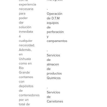
experiencia
necesaria
-
para
Operación
poder
de D.T.M
dar
equipos
solución
de
inmediata
perforación
a
y
cualquier
campamentos
necesidad.
Además,
-
en
Servicios
Ushuaia
de
como en
almacen
Río
de
Grande
productos
contamos
Quimicos
con
depósitos
-
de
Servicios
contenedores
de
por un
Carretones
total de