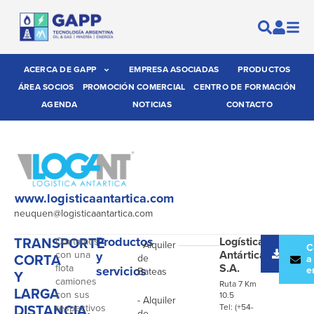
ACERCA DE GAPP
EMPRESA ASOCIADAS
PRODUCTOS
ÁREA SOCIOS
PROMOCIÓN COMERCIAL
CENTRO DE FORMACIÓN
AGENDA
NOTICIAS
CONTACTO
www.logisticaantartica.com
neuquen@logisticaantartica.com
TRANSPORTE
Productos
Logística
Contamos
- Alquiler
Desc
C
Antártica
con una
y
CORTA
de
catál
a
S.A.
flota
servicios
e
Bateas
Y
camiones
Ruta 7 Km
LARGA
con sus
10.5
- Alquiler
DISTANCIA,
respectivos
Tel: (+54-
de