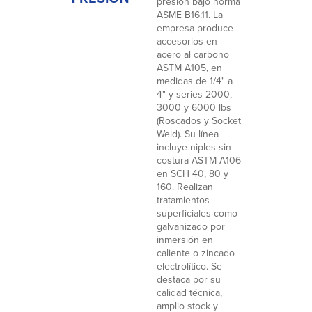
presión bajo norma
ASME B16.11. La
empresa produce
accesorios en
acero al carbono
ASTM A105, en
medidas de 1/4" a
4" y series 2000,
3000 y 6000 lbs
(Roscados y Socket
Weld). Su línea
incluye niples sin
costura ASTM A106
en SCH 40, 80 y
160. Realizan
tratamientos
superficiales como
galvanizado por
inmersión en
caliente o zincado
electrolítico. Se
destaca por su
calidad técnica,
amplio stock y