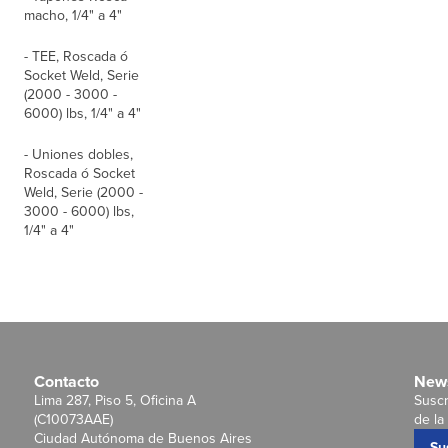
macho, 1/4" a 4"
- TEE, Roscada ó
Socket Weld, Serie
(2000 - 3000 -
6000) lbs, 1/4" a 4"
- Uniones dobles,
Roscada ó Socket
Weld, Serie (2000 -
3000 - 6000) lbs,
1/4" a 4"
Contacto
News
Lima 287, Piso 5, Oficina A
Suscr
(C10073AAE)
de la 
Ciudad Autónoma de Buenos Aires
Su