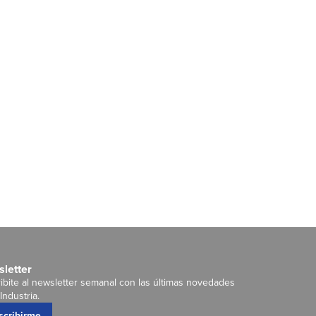
letter
ibite al newsletter semanal con las últimas novedades
Industria.
scribirme