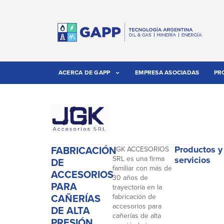
ACERCA DE GAPP
EMPRESA ASOCIADAS
PR
FABRICACIÓN
Productos y
JGK ACCESORIOS
SRL es una firma
servicios
DE
familiar con más de
ACCESORIOS
30 años de
PARA
trayectoria en la
CAÑERÍAS
fabricación de
accesorios para
DE ALTA
cañerías de alta
PRESIÓN