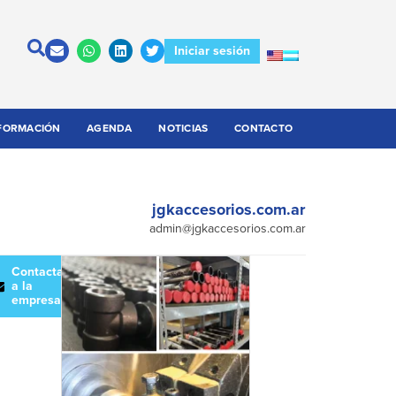
Iniciar sesión
FORMACIÓN
AGENDA
NOTICIAS
CONTACTO
jgkaccesorios.com.ar
admin@jgkaccesorios.com.ar
escargar
Contactar
atálogo
a la
empresa