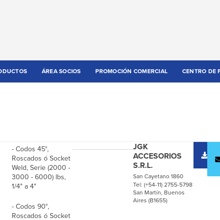
ODUCTOS
ÁREA SOCIOS
PROMOCIÓN COMERCIAL
CENTRO DE 
JGK
- Codos 45°,
D
ACCESORIOS
Roscados ó Socket
c
S.R.L.
Weld, Serie (2000 -
3000 - 6000) lbs,
San Cayetano 1860
Tel: (+54-11) 2755-5798
1/4" a 4"
San Martín, Buenos
Aires (B1655)
- Codos 90°,
Roscados ó Socket