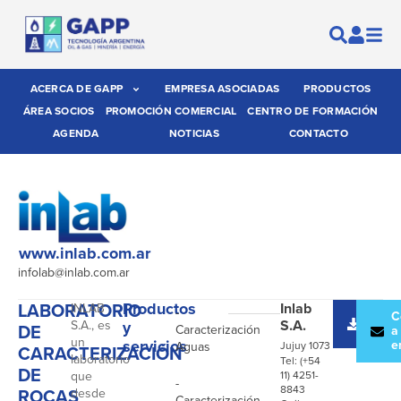
ACERCA DE GAPP
EMPRESA ASOCIADAS
PRODUCTOS
ÁREA SOCIOS
PROMOCIÓN COMERCIAL
CENTRO DE FORMACIÓN
AGENDA
NOTICIAS
CONTACTO
www.inlab.com.ar
infolab@inlab.com.ar
LABORATORIO
Productos
Inlab
INLAB
-
Desc
C
S.A.
S.A., es
y
DE
Caracterización
catál
a
un
servicios
e
Aguas
Jujuy 1073
CARACTERIZACIÓN
laboratorio
Tel: (+54
DE
que
11) 4251-
-
8843
ROCAS
desde
Caracterización