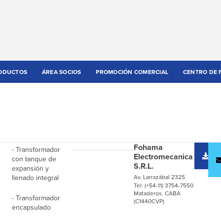
ODUCTOS
ÁREA SOCIOS
PROMOCIÓN COMERCIAL
CENTRO DE 
Fohama
- Transformador
D
Electromecanica
con tanque de
c
S.R.L.
expansión y
llenado integral
Av. Larrazábal 2325
Tel: (+54-11) 3754-7550
Mataderos. CABA
- Transformador
(C1440CVP)
encapsulado