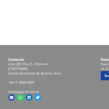
Contacto
News
Lima 287, Piso 5, Oficina A
Suscr
(C10073AAE)
de la 
Ciudad Autónoma de Buenos Aires
Su
+54 11 2899 6997
info@gapp-oil.com.ar