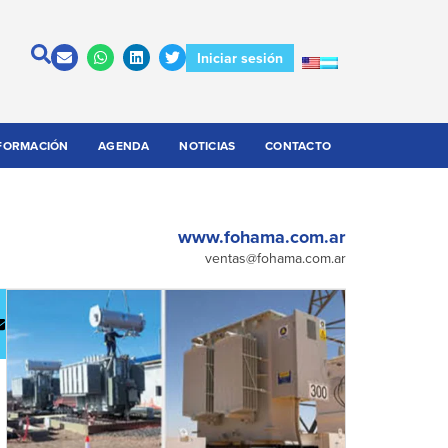
Iniciar sesión
FORMACIÓN
AGENDA
NOTICIAS
CONTACTO
www.fohama.com.ar
ventas@fohama.com.ar
escargar
Contactar
atálogo
a la
empresa