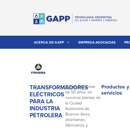
ACERCA DE GAPP
EMPRESA ASOCIADAS
PR
TRANSFORMADORES
Productos y
Desde hace más
de 55 años, en
servicios
ELÉCTRICOS
nuestras plantas de
PARA LA
la Ciudad
INDUSTRIA
Autónoma de
PETROLERA
Buenos Aires,
diseñamos,
fabricamos y