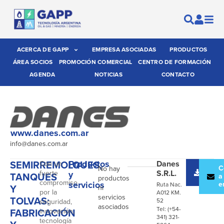
ACERCA DE GAPP
EMPRESA ASOCIADAS
PRODUCTOS
ÁREA SOCIOS
PROMOCIÓN COMERCIAL
CENTRO DE FORMACIÓN
AGENDA
NOTICIAS
CONTACTO
www.danes.com.ar
info@danes.com.ar
SEMIRREMOLQUES,
Productos
Danes
Con un
Desc
C
No hay
S.R.L.
fuerte
y
TANQUES
catál
a
productos
compromiso
servicios
e
Ruta Nac.
Y
ni
por la
A012 KM.
servicios
TOLVAS:
52
seguridad,
asociados
Tel: (+54-
FABRICACIÓN
innovación,
341) 321-
tecnología