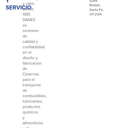
Y
5264
y valor,
Roldán,
SERVICIO
desde
Santa Fe,
1991,
CP 2134
DANES
es
sinónimo
de
calidad y
confiabilidad
en el
diseño y
fabricación
de
Cisternas
para el
transporte
de
combustibles,
lubricantes,
productos
químicos
y
alimenticios