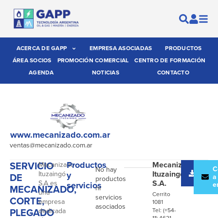
ACERCA DE GAPP
EMPRESA ASOCIADAS
PRODUCTOS
ÁREA SOCIOS
PROMOCIÓN COMERCIAL
CENTRO DE FORMACIÓN
AGENDA
NOTICIAS
CONTACTO
www.mecanizado.com.ar
ventas@mecanizado.com.ar
SERVICIO
Productos
Mecanizado
Mecanizado
Desc
C
No hay
Ituzaingó
Ituzaingó
y
DE
catál
a
productos
S.A.
S.A es
servicios
e
MECANIZADO,
ni
una
Cerrito
servicios
CORTE,
empresa
1081
asociados
PLEGADO
dedicada
Tel: (+54-
11) 4621-