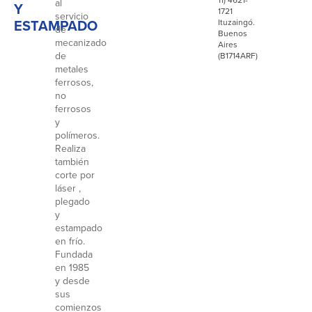
al
Y
1721
servicio
ESTAMPADO
Ituzaingó.
de
Buenos
mecanizado
Aires
de
(B1714ARF)
metales
ferrosos,
no
ferrosos
y
polímeros.
Realiza
también
corte por
láser ,
plegado
y
estampado
en frío.
Fundada
en 1985
y desde
sus
comienzos